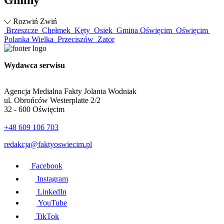
Gminy
Rozwiń
Zwiń
Brzeszcze
Chełmek
Kęty
Osiek
Gmina Oświęcim
Oświęcim
Polanka Wielka
Przeciszów
Zator
Wydawca serwisu
Agencja Medialna Fakty Jolanta Wodniak
ul. Obrońców Westerplatte 2/2
32 - 600 Oświęcim
+48 609 106 703
redakcja@faktyoswiecim.pl
Facebook
Instagram
LinkedIn
YouTube
TikTok