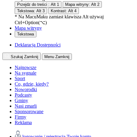
Przejdz do treści :
Alt
1
Mapa witryny:
Alt
2
Tekstowa:
Alt
3
Kontrast:
Alt
4
* Na
Macu
Maku
zamiast klawisza Alt używaj
Ctrl+Option(⌥)
Mapa witryny
Tekstowa
Deklaracja Dostępności
Szukaj
Zamknij
Menu
Zamknij
Najnowsze
Na sygnale
Sport
Co, gdzie, kiedy?
Noworodki
Podcasty
Gminy
Nasi zmarli
Sponsorowane
Firmy
Reklama
logowanie / rejestracja
Twoje konto