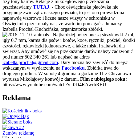
trzy tony karmy. Relację z mikołajkowego przekazania
przedstawiamy
TUTAJ
. - Choć oświęcimska placówka nie
przyjmuje zwierząt z naszego powiatu, to jest ona prowadzona
naprawdę wzorowo i liczne nasze wizyty w schronisku w
Oświęcimiu przekonały nas, że warto im pomagać - tłumaczy
Izabella Prochal-Kuchcińska, organizatorka zbiórki.
Najbardziej potrzebne są strzykawki 2 ml,
igły 0,7 mm, karma dla psów i kotów, koce, ręczniki, pościel, środki
czystości, rękawiczki jednorazowe, a także miski i zabawki dla
zwierząt. Aby umówić się na przekazanie darów należy zadzwonić
pod numer
502 340 261
lub napisać na adres
izabella.prochal@gmail.com
. Dary można też zawieźć do miejsc
wskazanym w wydarzeniu na
Facebooku
. Zbiórka trwa do
drugiego grudnia. W sobotę 4 grudnia o godzinie 11 z Chrzanowa
wyrusza Mikołajowy konwój z darami.
Film z ubiegłego roku:
https://www.youtube.com/watch?v=0D4RAwrbREU
Reklama
Zamów reklamę