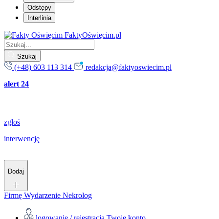
Odstępy
Interlinia
FaktyOświęcim.pl
Szukaj
(+48) 603 113 314
redakcja@faktyoswiecim.pl
alert 24
zgłoś
interwencję
Dodaj
Firmę
Wydarzenie
Nekrolog
logowanie / rejestracja
Twoje konto