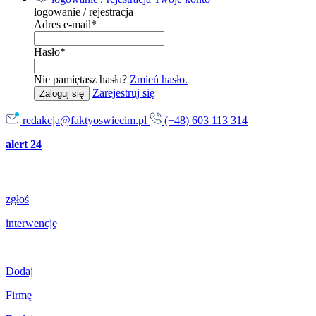
logowanie / rejestracja
Adres e-mail
*
Hasło
*
Nie pamiętasz hasła?
Zmień hasło.
Zarejestruj się
Zaloguj się
redakcja@faktyoswiecim.pl
(+48) 603 113 314
alert 24
zgłoś
interwencję
Dodaj
Firmę