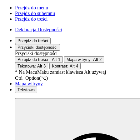
Przejdz do menu
Przejdz do subemnu
Przejdz do treści
Deklaracja Dostępności
Przejdz do treści
Przyciski dostępności
Przyciski dostępności
Przejdz do treści :
Alt
1
Mapa witryny:
Alt
2
Tekstowa:
Alt
3
Kontrast:
Alt
4
* Na
Macu
Maku
zamiast klawisza Alt używaj
Ctrl+Option(⌥)
Mapa witryny
Tekstowa