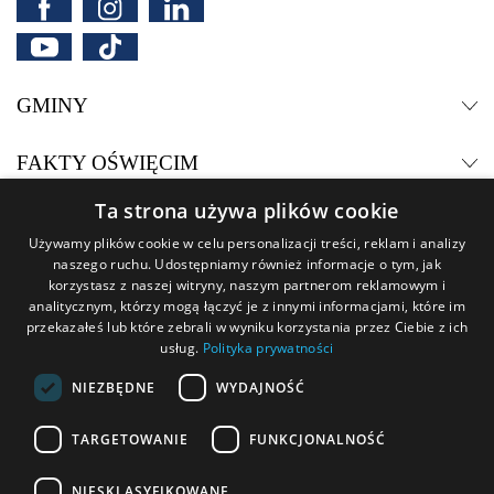
Facebook
Instagram
LinkedIn
YouTube
TikTok
GMINY
Rozwiń
Zwiń
FAKTY OŚWIĘCIM
Rozwiń
Zwiń
Ta strona używa plików cookie
PATRONUJEMY
Rozwiń
Używamy plików cookie w celu personalizacji treści, reklam i analizy
Zwiń
naszego ruchu. Udostępniamy również informacje o tym, jak
POLECAMY
korzystasz z naszej witryny, naszym partnerom reklamowym i
Rozwiń
Zwiń
analitycznym, którzy mogą łączyć je z innymi informacjami, które im
przekazałeś lub które zebrali w wyniku korzystania przez Ciebie z ich
WSPÓŁPRACUJEMY
Rozwiń
usług.
Polityka prywatności
Zwiń
NIEZBĘDNE
WYDAJNOŚĆ
Regulamin serwisu
Regulamin konkursów
TARGETOWANIE
FUNKCJONALNOŚĆ
Regulamin reklam i sponsoringu
Polityka Cookies
Polityka prywatności
Zasady patronatu medialnego
NIESKLASYFIKOWANE