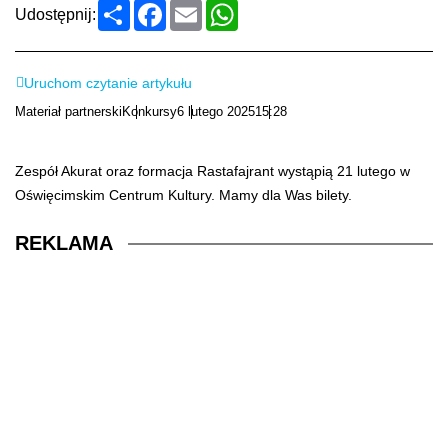
Podziel
Facebook
Email
WhatsApp
Udostępnij:
się
Uruchom czytanie artykułu
Materiał partnerski
Konkursy
6 lutego 2025
15:28
Zespół Akurat oraz formacja Rastafajrant wystąpią 21 lutego w
Oświęcimskim Centrum Kultury. Mamy dla Was bilety.
REKLAMA