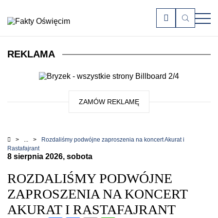
Menu
Zamkn
WCAG
Zamknij
Szukaj
Zamknij
FaktyOświęcim.pl
REKLAMA
ZAMÓW REKLAMĘ
Rozdaliśmy podwójne zaproszenia na koncert Akurat i
Rastafajrant
8 sierpnia 2026, sobota
ROZDALIŚMY PODWÓJNE
ZAPROSZENIA NA KONCERT
AKURAT I RASTAFAJRANT