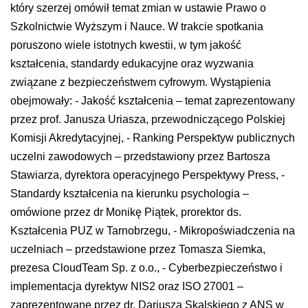
który szerzej omówił temat zmian w ustawie Prawo o
Szkolnictwie Wyższym i Nauce. W trakcie spotkania
poruszono wiele istotnych kwestii, w tym jakość
kształcenia, standardy edukacyjne oraz wyzwania
związane z bezpieczeństwem cyfrowym. Wystąpienia
obejmowały: - Jakość kształcenia – temat zaprezentowany
przez prof. Janusza Uriasza, przewodniczącego Polskiej
Komisji Akredytacyjnej, - Ranking Perspektyw publicznych
uczelni zawodowych – przedstawiony przez Bartosza
Stawiarza, dyrektora operacyjnego Perspektywy Press, -
Standardy kształcenia na kierunku psychologia –
omówione przez dr Monikę Piątek, prorektor ds.
Kształcenia PUZ w Tarnobrzegu, - Mikropoświadczenia na
uczelniach – przedstawione przez Tomasza Siemka,
prezesa CloudTeam Sp. z o.o., - Cyberbezpieczeństwo i
implementacja dyrektyw NIS2 oraz ISO 27001 –
zaprezentowane przez dr. Dariusza Skalskiego z ANS w