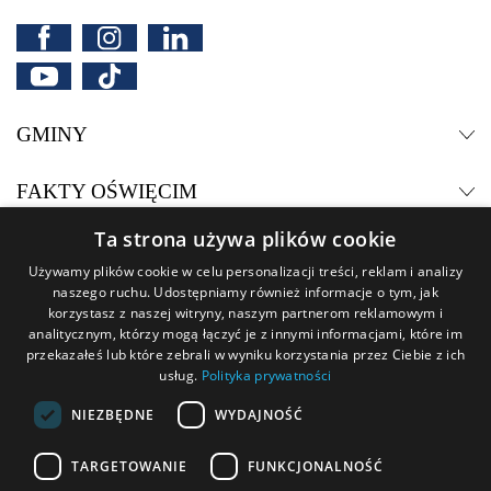
Facebook
Instagram
LinkedIn
YouTube
TikTok
GMINY
Rozwiń
Zwiń
FAKTY OŚWIĘCIM
Rozwiń
Zwiń
Ta strona używa plików cookie
PATRONUJEMY
Rozwiń
Używamy plików cookie w celu personalizacji treści, reklam i analizy
Zwiń
naszego ruchu. Udostępniamy również informacje o tym, jak
POLECAMY
korzystasz z naszej witryny, naszym partnerom reklamowym i
Rozwiń
Zwiń
analitycznym, którzy mogą łączyć je z innymi informacjami, które im
przekazałeś lub które zebrali w wyniku korzystania przez Ciebie z ich
WSPÓŁPRACUJEMY
Rozwiń
usług.
Polityka prywatności
Zwiń
NIEZBĘDNE
WYDAJNOŚĆ
Regulamin serwisu
Regulamin konkursów
TARGETOWANIE
FUNKCJONALNOŚĆ
Regulamin reklam i sponsoringu
Polityka Cookies