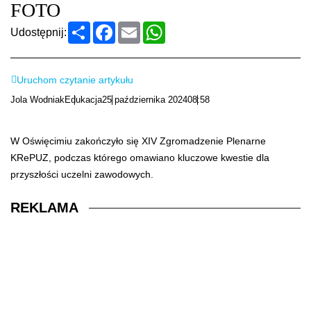
FOTO
Podziel
Facebook
Email
WhatsApp
Udostępnij:
się
Uruchom czytanie artykułu
Jola Wodniak
Edukacja
25 października 2024
08:58
W Oświęcimiu zakończyło się XIV Zgromadzenie Plenarne
KRePUZ, podczas którego omawiano kluczowe kwestie dla
przyszłości uczelni zawodowych.
REKLAMA