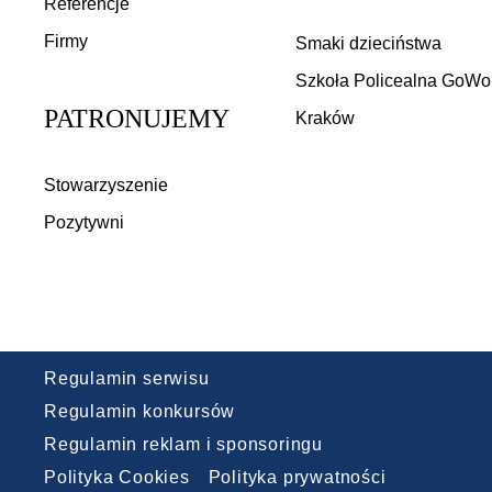
Referencje
Zwiń
Firmy
Smaki dzieciństwa
Szkoła Policealna GoWo
PATRONUJEMY
Kraków
Rozwiń
Zwiń
Stowarzyszenie
Pozytywni
Regulamin serwisu
Regulamin konkursów
Regulamin reklam i sponsoringu
Polityka Cookies
Polityka prywatności