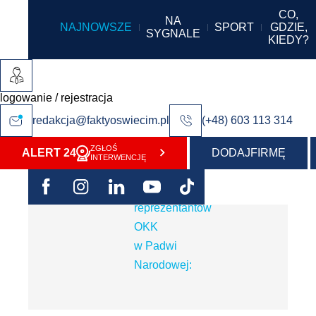
ZAMÓW REKLAMĘ
CO,
NA
NAJNOWSZE
SPORT
GDZIE,
SYGNALE
KIEDY?
Twoje
logowanie / rejestracja
Spis
konto
redakcja@faktyoswiecim.pl
(+48) 603 113 314
treści
ZGŁOŚ
ALERT 24
DODAJ
FIRMĘ
INTERWENCJĘ
Wyniki
Facebook
Instagram
LinkedIn
YouTube
TikTok
reprezentantów
OKK
w Padwi
Narodowej: