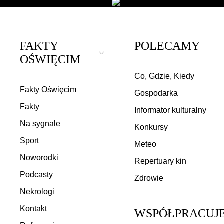
FAKTY
POLECAMY
Rozwiń
Rozwiń
OŚWIĘCIM
Zwiń
Zwiń
Co, Gdzie, Kiedy
Fakty Oświęcim
Gospodarka
Fakty
Informator kulturalny
Na sygnale
Konkursy
Sport
Meteo
Noworodki
Repertuary kin
Podcasty
Zdrowie
Nekrologi
Kontakt
WSPÓŁPRACUJ
Rozwiń