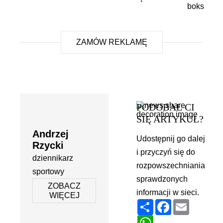
ZAMÓW REKLAMĘ
PODOBAŁ CI
SIĘ ARTYKUŁ?
Andrzej
Udostępnij go dalej
Rzycki
i przyczyń się do
dziennikarz
rozpowszechniania
sportowy
sprawdzonych
ZOBACZ
informacji w sieci.
WIĘCEJ
Podziel
Facebook
Email
się
WhatsApp