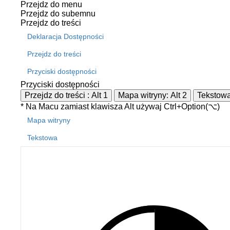
Przejdz do menu
Przejdz do subemnu
Przejdz do treści
Deklaracja Dostępności
Przejdz do treści
Przyciski dostępności
Przyciski dostępności
Przejdz do treści :
Alt
1
Mapa witryny:
Alt
2
Tekstow
Maku
* Na
Macu
zamiast klawisza Alt używaj Ctrl+Option(⌥)
Mapa witryny
Tekstowa
REKLAMA