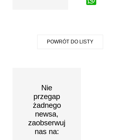
POWRÓT DO LISTY
Nie
przegap
żadnego
newsa,
zaobserwuj
nas na: