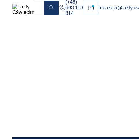
(+48)
Reprezentanci Oświęcimskiego Klubu Karate
603 113
redakcja@faktyos
Szukaj
314
zamknęli sezon startem w mistrzostwach
FaktyOświęcim.pl
Podkarpacia Oyama PFK w kumite. 7-osobowa
kadra wywalczyła siedem medali. Fot. OKK
Otwartymi Mistrzostwami Podkarpacia
Oyama PFK w kumite reprezentanci
Oświęcimskiego Klubu Karate zamykali
sezon startowy 2025/26.
REKLAMA