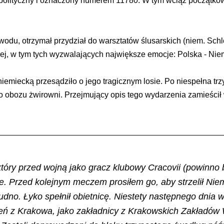
eń polityczny i oznaczony numerem 11780. W tym wciąż początk
odu, otrzymał przydział do warsztatów ślusarskich (niem. Sch
nej, w tym tych wyzwalających największe emocje: Polska - Nie
iemiecką przesądziło o jego tragicznym losie. Po niespełna tr
o obozu żwirowni. Przejmujący opis tego wydarzenia zamieścił 
óry przed wojną jako gracz klubowy Cracovii (powinno by
le. Przed kolejnym meczem prosiłem go, aby strzelił N
rudno. Łyko spełnił obietnicę. Niestety następnego dni
ień z Krakowa, jako zakładnicy z Krakowskich Zakładów 