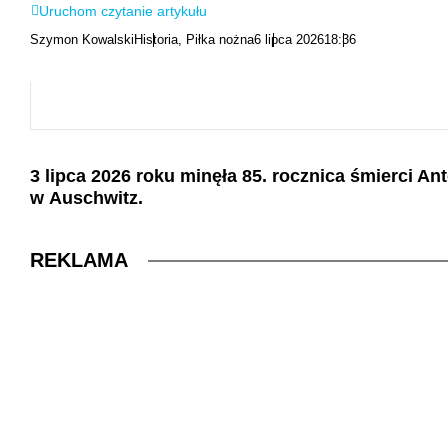
Uruchom czytanie artykułu
Szymon Kowalski
Historia
,
Piłka nożna
6 lipca 2026
18:36
3 lipca 2026 roku minęła 85. rocznica śmierci A
w Auschwitz.
REKLAMA