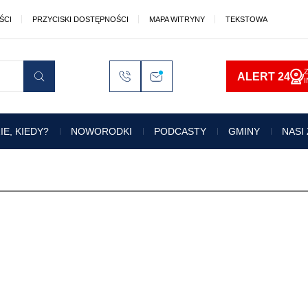
ŚCI
PRZYCISKI DOSTĘPNOŚCI
MAPA WITRYNY
TEKSTOWA
ALERT 24
ALT
1
Przejdz do treści :
Szukaj
ALT
2
Mapa witryny:
IE, KIEDY?
NOWORODKI
PODCASTY
GMINY
NASI
ALT
3
Tekstowa:
ALT
4
Kontrast:
Maku
Macu