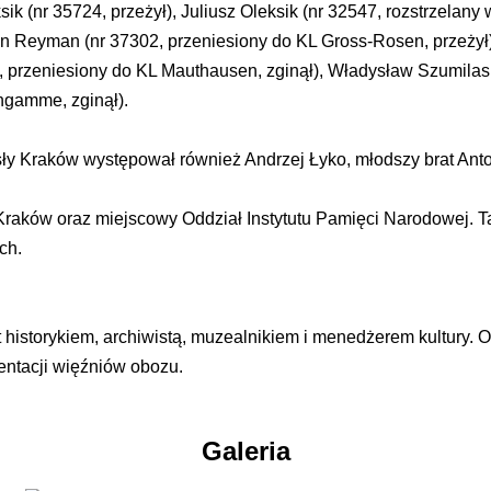
ik (nr 35724, przeżył), Juliusz Oleksik (nr 32547, rozstrzelan
an Reyman (nr 37302, przeniesiony do KL Gross-Rosen, przeżył)
, przeniesiony do KL Mauthausen, zginął), Władysław Szumilas 
ngamme, zginął).
y Kraków występował również Andrzej Łyko, młodszy brat Anto
a Kraków oraz miejscowy Oddział Instytutu Pamięci Narodowej
ch.
t historykiem, archiwistą, muzealnikiem i menedżerem kultur
entacji więźniów obozu.
Galeria