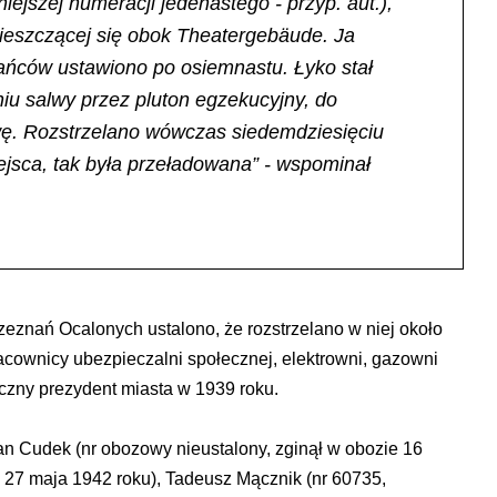
ejszej numeracji jedenastego - przyp. aut.),
mieszczącej się obok Theatergebäude. Ja
zańców ustawiono po osiemnastu. Łyko stał
iu salwy przez pluton egzekucyjny, do
łowę. Rozstrzelano wówczas siedemdziesięciu
ejsca, tak była przeładowana” - wspominał
zeznań Ocalonych ustalono, że rozstrzelano w niej około
acownicy ubezpieczalni społecznej, elektrowni, gazowni
czny prezydent miasta w 1939 roku.
Jan Cudek (nr obozowy nieustalony, zginął w obozie 16
e 27 maja 1942 roku), Tadeusz Mącznik (nr 60735,