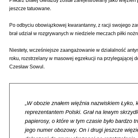
Piłkarz Białej Gwiazdy został zarejestrowany jako więzi
jeszcze tatuowane.
Po odbyciu obowiązkowej kwarantanny, z racji swojego zaw
brał udział w rozgrywanych w niedziele meczach piłki noż
Niestety, wcześniejsze zaangażowanie w działalność antyn
roku, rozstrzelany w masowej egzekucji na przylegającej d
Czesław Sowul.
„W obozie znałem więźnia nazwiskiem Łyko, kt
reprezentantem Polski. Grał na lewym skrzyd
papierosy, o które w tym czasie było bardzo t
jego numer obozowy. On i drugi jeszcze więz