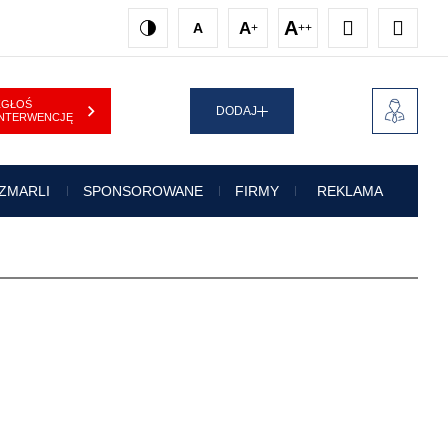
A
A
A
+
++
Kontrast
Rozmiar
Rozmiar
Rozmiar
Odstępy
Interlinia
1
2
3
ZGŁOŚ
DODAJ
TWOJE
INTERWENCJĘ
KONTO
 ZMARLI
SPONSOROWANE
FIRMY
REKLAMA
ADRES E-MAIL
*
HASŁO
*
Nie pamiętasz hasła?
Zmień hasło.
ZALOGUJ SIĘ