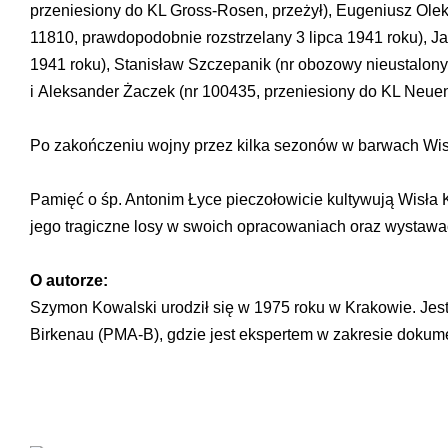
przeniesiony do KL Gross-Rosen, przeżył), Eugeniusz Oleks
11810, prawdopodobnie rozstrzelany 3 lipca 1941 roku), J
1941 roku), Stanisław Szczepanik (nr obozowy nieustalony
i Aleksander Żaczek (nr 100435, przeniesiony do KL Neue
Po zakończeniu wojny przez kilka sezonów w barwach Wisł
Pamięć o śp. Antonim Łyce pieczołowicie kultywują Wisł
jego tragiczne losy w swoich opracowaniach oraz wystawa
O autorze:
Szymon Kowalski urodził się w 1975 roku w Krakowie. Jes
Birkenau (PMA-B), gdzie jest ekspertem w zakresie dokum