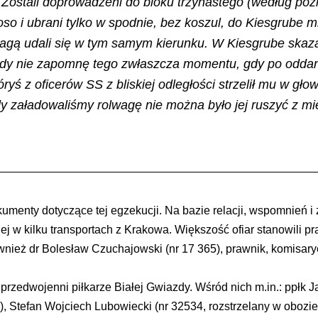
 Zostali doprowadzeni do bloku trzynastego (według późni
o i ubrani tylko w spodnie, bez koszul, do Kiesgrube 
olwagą udali się w tym samym kierunku. W Kiesgrube ska
igdy nie zapomnę tego zwłaszcza momentu, gdy po oddan
ryś z oficerów SS z bliskiej odległości strzelił mu w g
 załadowaliśmy rolwagę nie można było jej ruszyć z mi
menty dotyczące tej egzekucji. Na bazie relacji, wspomnień i 
 w kilku transportach z Krakowa. Większość ofiar stanowili pr
ież dr Bolesław Czuchajowski (nr 17 365), prawnik, komisary
 przedwojenni piłkarze Białej Gwiazdy. Wśród nich m.in.: ppłk 
ł), Stefan Wojciech Lubowiecki (nr 32534, rozstrzelany w obozi