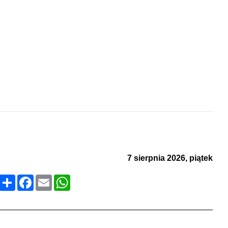
ZAREJESTRUJ SIĘ
7 sierpnia 2026, piątek
Podziel
Facebook
Email
WhatsApp
się