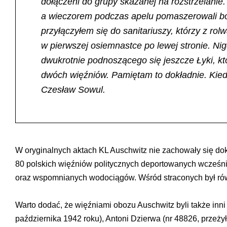
dołączeni do grupy skazanej na rozstrzelanie.
a wieczorem podczas apelu pomaszerowali bos
przyłączyłem się do sanitariuszy, którzy z r
w pierwszej osiemnastce po lewej stronie. N
dwukrotnie podnoszącego się jeszcze Łyki, któ
dwóch więźniów. Pamiętam to dokładnie. Kiedy
Czesław Sowul.
W oryginalnych aktach KL Auschwitz nie zachowały się doku
80 polskich więźniów politycznych deportowanych wcześniej
oraz wspomnianych wodociągów. Wśród straconych był równ
Warto dodać, że więźniami obozu Auschwitz byli także inni
października 1942 roku), Antoni Dzierwa (nr 48826, przeży