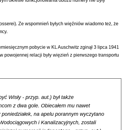
owym okresie funkcjonowania obozu numery nie były
losserei). Ze wspomnień byłych więźniów wiadomo też, że
mcy.
zymiesięcznym pobycie w KL Auschwitz zginął 3 lipca 1941
w powojennej relacji były więzień z pierwszego transportu
ć Wisły - przyp. aut.) był także
iemcom z dwa gole. Obiecałem mu nawet
a w poniedziałek, na apelu porannym wyczytano
Wodociągowych i Kanalizacyjnych, zostali