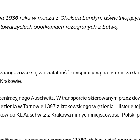
maja 1936 roku w meczu z Chelsea Londyn, uświetniającym
 towarzyskich spotkaniach rozegranych z Łotwą.
a, zaangażował się w działalność konspiracyjną na terenie zakł
 Krakowie.
centracyjnego Auschwitz. W transporcie skierowanym przez do
ęzienia w Tarnowie i 397 z krakowskiego więzienia. Historię t
ków do KL Auschwitz z Krakowa i innych miejscowości Polski poł