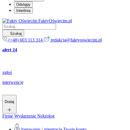
Odstępy
Interlinia
FaktyOświęcim.pl
Szukaj
(+48) 603 113 314
redakcja@faktyoswiecim.pl
alert 24
zgłoś
interwencję
Dodaj
Firmę
Wydarzenie
Nekrolog
logowanie / rejestracja
Twoje konto