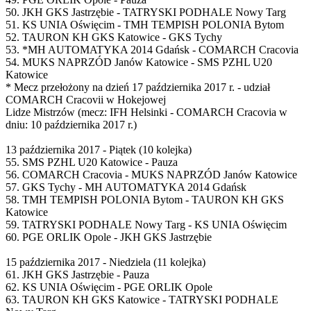
50. JKH GKS Jastrzębie - TATRYSKI PODHALE Nowy Targ
51. KS UNIA Oświęcim - TMH TEMPISH POLONIA Bytom
52. TAURON KH GKS Katowice - GKS Tychy
53. *MH AUTOMATYKA 2014 Gdańsk - COMARCH Cracovia
54. MUKS NAPRZÓD Janów Katowice - SMS PZHL U20
Katowice
* Mecz przełożony na dzień 17 października 2017 r. - udział
COMARCH Cracovii w Hokejowej
Lidze Mistrzów (mecz: IFH Helsinki - COMARCH Cracovia w
dniu: 10 października 2017 r.)
13 października 2017 - Piątek (10 kolejka)
55. SMS PZHL U20 Katowice - Pauza
56. COMARCH Cracovia - MUKS NAPRZÓD Janów Katowice
57. GKS Tychy - MH AUTOMATYKA 2014 Gdańsk
58. TMH TEMPISH POLONIA Bytom - TAURON KH GKS
Katowice
59. TATRYSKI PODHALE Nowy Targ - KS UNIA Oświęcim
60. PGE ORLIK Opole - JKH GKS Jastrzębie
15 października 2017 - Niedziela (11 kolejka)
61. JKH GKS Jastrzębie - Pauza
62. KS UNIA Oświęcim - PGE ORLIK Opole
63. TAURON KH GKS Katowice - TATRYSKI PODHALE