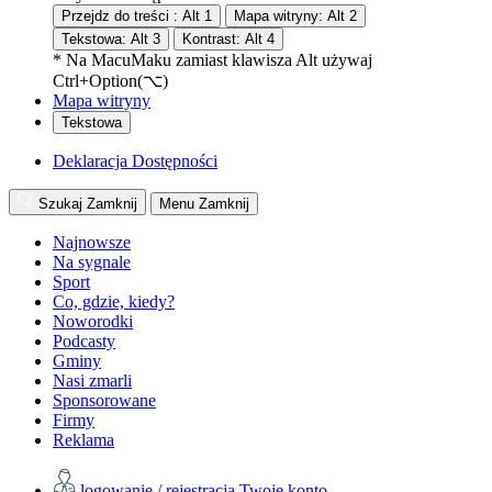
Przejdz do treści :
Alt
1
Mapa witryny:
Alt
2
Tekstowa:
Alt
3
Kontrast:
Alt
4
* Na
Macu
Maku
zamiast klawisza Alt używaj
Ctrl+Option(⌥)
Mapa witryny
Tekstowa
Deklaracja Dostępności
Szukaj
Zamknij
Menu
Zamknij
Najnowsze
Na sygnale
Sport
Co, gdzie, kiedy?
Noworodki
Podcasty
Gminy
Nasi zmarli
Sponsorowane
Firmy
Reklama
logowanie / rejestracja
Twoje konto