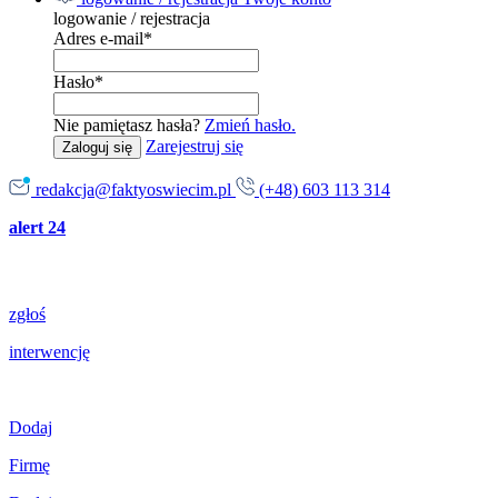
logowanie / rejestracja
Adres e-mail
*
Hasło
*
Nie pamiętasz hasła?
Zmień hasło.
Zarejestruj się
Zaloguj się
redakcja@faktyoswiecim.pl
(+48) 603 113 314
alert 24
zgłoś
interwencję
Dodaj
Firmę