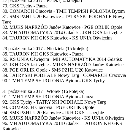
27 października 2017 - Piątek (14 kolejka)
79. GKS Tychy - Pauza
80. COMARCH Cracovia - TMH TEMPISH POLONIA Bytom
81. SMS PZHL U20 Katowice - TATRYSKI PODHALE Nowy
Targ
82. MUKS NAPRZÓD Janów Katowice - PGE ORLIK Opole
83. MH AUTOMATYKA 2014 Gdańsk - JKH GKS Jastrzębie
84. TAURON KH GKS Katowice - KS UNIA Oświęcim
29 października 2017 - Niedziela (15 kolejka)
85. TAURON KH GKS Katowice - Pauza
86. KS UNIA Oświęcim - MH AUTOMATYKA 2014 Gdańsk
87. JKH GKS Jastrzębie - MUKS NAPRZÓD Janów Katowice
88. PGE ORLIK Opole - SMS PZHL U20 Katowice
89. TATRYSKI PODHALE Nowy Targ - COMARCH Cracovia
90. TMH TEMPISH POLONIA Bytom - GKS Tychy
31 października 2017 - Wtorek (16 kolejka)
91. TMH TEMPISH POLONIA Bytom - Pauza
92. GKS Tychy - TATRYSKI PODHALE Nowy Targ
93. COMARCH Cracovia - PGE ORLIK Opole
94. SMS PZHL U20 Katowice - JKH GKS Jastrzębie
95. MUKS NAPRZÓD Janów Katowice - KS UNIA Oświęcim
96. MH AUTOMATYKA 2014 Gdańsk - TAURON KH GKS
Katowice