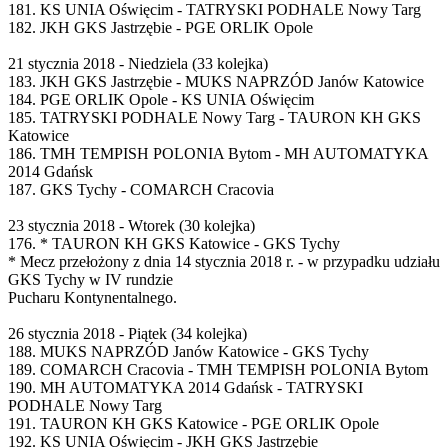
181. KS UNIA Oświęcim - TATRYSKI PODHALE Nowy Targ
182. JKH GKS Jastrzębie - PGE ORLIK Opole
21 stycznia 2018 - Niedziela (33 kolejka)
183. JKH GKS Jastrzębie - MUKS NAPRZÓD Janów Katowice
184. PGE ORLIK Opole - KS UNIA Oświęcim
185. TATRYSKI PODHALE Nowy Targ - TAURON KH GKS
Katowice
186. TMH TEMPISH POLONIA Bytom - MH AUTOMATYKA
2014 Gdańsk
187. GKS Tychy - COMARCH Cracovia
23 stycznia 2018 - Wtorek (30 kolejka)
176. * TAURON KH GKS Katowice - GKS Tychy
* Mecz przełożony z dnia 14 stycznia 2018 r. - w przypadku udziału
GKS Tychy w IV rundzie
Pucharu Kontynentalnego.
26 stycznia 2018 - Piątek (34 kolejka)
188. MUKS NAPRZÓD Janów Katowice - GKS Tychy
189. COMARCH Cracovia - TMH TEMPISH POLONIA Bytom
190. MH AUTOMATYKA 2014 Gdańsk - TATRYSKI
PODHALE Nowy Targ
191. TAURON KH GKS Katowice - PGE ORLIK Opole
192. KS UNIA Oświęcim - JKH GKS Jastrzębie