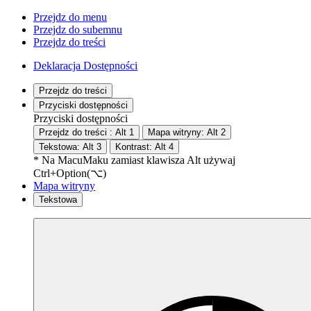
Przejdz do menu
Przejdz do subemnu
Przejdz do treści
Deklaracja Dostępności
Przejdz do treści
Przyciski dostępności
Przyciski dostępności
Przejdz do treści :
Alt
1
Mapa witryny:
Alt
2
Tekstowa:
Alt
3
Kontrast:
Alt
4
* Na
Macu
Maku
zamiast klawisza Alt używaj
Ctrl+Option(⌥)
Mapa witryny
Tekstowa