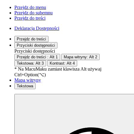
Przejdz do menu
Przejdz do subemnu
Przejdz do treści
Deklaracja Dostępności
Przejdz do treści
Przyciski dostępności
Przyciski dostępności
Przejdz do treści :
Alt
1
Mapa witryny:
Alt
2
Tekstowa:
Alt
3
Kontrast:
Alt
4
* Na
Macu
Maku
zamiast klawisza Alt używaj
Ctrl+Option(⌥)
Mapa witryny
Tekstowa