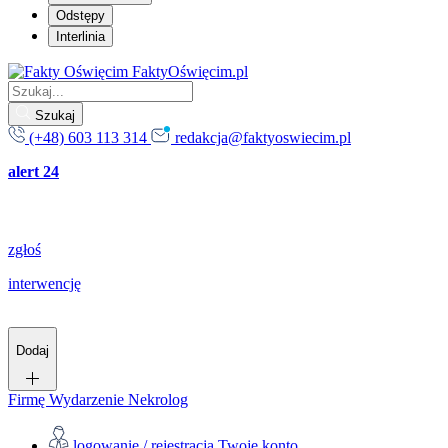
Odstępy
Interlinia
FaktyOświęcim.pl
Szukaj
(+48) 603 113 314
redakcja@faktyoswiecim.pl
alert 24
zgłoś
interwencję
Dodaj
Firmę
Wydarzenie
Nekrolog
logowanie / rejestracja
Twoje konto