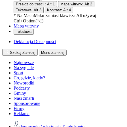
Przejdz do treści :
Alt
1
Mapa witryny:
Alt
2
Tekstowa:
Alt
3
Kontrast:
Alt
4
* Na
Macu
Maku
zamiast klawisza Alt używaj
Ctrl+Option(⌥)
Mapa witryny
Tekstowa
Deklaracja Dostępności
Szukaj
Zamknij
Menu
Zamknij
Najnowsze
Na sygnale
Sport
Co, gdzie, kiedy?
Noworodki
Podcasty
Gminy
Nasi zmarli
Sponsorowane
Firmy
Reklama
logowanie / rejestracja
Twoje konto