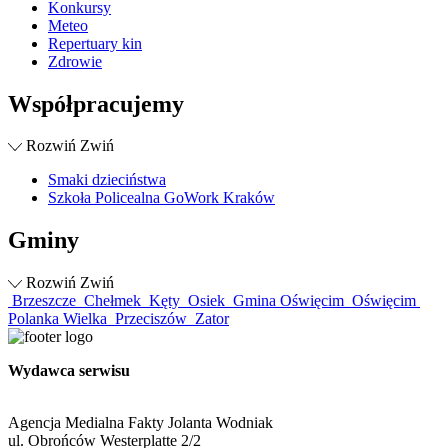
Konkursy
Meteo
Repertuary kin
Zdrowie
Współpracujemy
Rozwiń
Zwiń
Smaki dzieciństwa
Szkoła Policealna GoWork Kraków
Gminy
Rozwiń
Zwiń
Brzeszcze
Chełmek
Kęty
Osiek
Gmina Oświęcim
Oświęcim
Polanka Wielka
Przeciszów
Zator
Wydawca serwisu
Agencja Medialna Fakty Jolanta Wodniak
ul. Obrońców Westerplatte 2/2