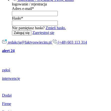
logowanie / rejestracja
Adres e-mail
*
Hasło
*
Nie pamiętasz hasła?
Zmień hasło.
Zarejestruj się
Zaloguj się
redakcja@faktyoswiecim.pl
(+48) 603 113 314
alert 24
zgłoś
interwencję
Dodaj
Firmę