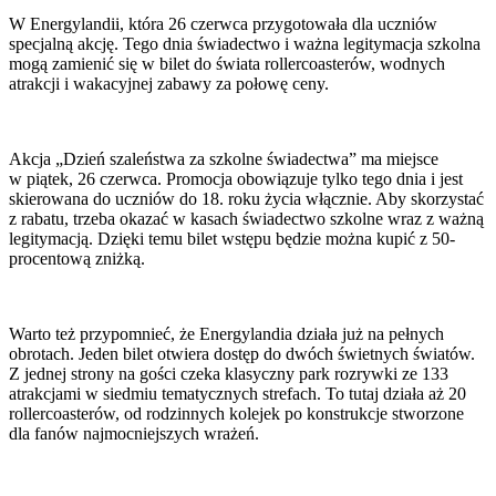
W Energylandii, która 26 czerwca przygotowała dla uczniów
specjalną akcję. Tego dnia świadectwo i ważna legitymacja szkolna
mogą zamienić się w bilet do świata rollercoasterów, wodnych
atrakcji i wakacyjnej zabawy za połowę ceny.
Akcja „Dzień szaleństwa za szkolne świadectwa” ma miejsce
w piątek, 26 czerwca. Promocja obowiązuje tylko tego dnia i jest
skierowana do uczniów do 18. roku życia włącznie. Aby skorzystać
z rabatu, trzeba okazać w kasach świadectwo szkolne wraz z ważną
legitymacją. Dzięki temu bilet wstępu będzie można kupić z 50-
procentową zniżką.
Warto też przypomnieć, że Energylandia działa już na pełnych
obrotach. Jeden bilet otwiera dostęp do dwóch świetnych światów.
Z jednej strony na gości czeka klasyczny park rozrywki ze 133
atrakcjami w siedmiu tematycznych strefach. To tutaj działa aż 20
rollercoasterów, od rodzinnych kolejek po konstrukcje stworzone
dla fanów najmocniejszych wrażeń.