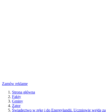
Zamów reklamę
Strona główna
Fakty
Gminy
Zator
Świadectwo w rękę i do Energylandii. Uczniowie wejdą za