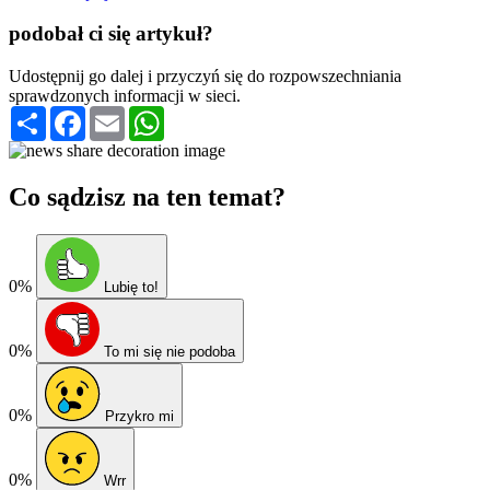
podobał ci się artykuł?
Udostępnij go dalej i przyczyń się do rozpowszechniania
sprawdzonych informacji w sieci.
Podziel
Facebook
Email
WhatsApp
się
Co sądzisz na ten temat?
0%
Lubię to!
0%
To mi się nie podoba
0%
Przykro mi
0%
Wrr