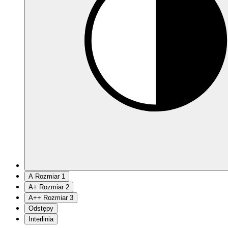
A
Rozmiar 1
A
+
Rozmiar 2
A
++
Rozmiar 3
Odstępy
Interlinia