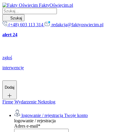
FaktyOświęcim.pl
Szukaj
(+48) 603 113 314
redakcja@faktyoswiecim.pl
alert 24
zgłoś
interwencję
Dodaj
Firmę
Wydarzenie
Nekrolog
logowanie / rejestracja
Twoje konto
logowanie / rejestracja
Adres e-mail
*