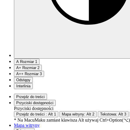
A
Rozmiar 1
A
+
Rozmiar 2
A
++
Rozmiar 3
Odstępy
Interlinia
Przejdz do treści
Przyciski dostępności
Przyciski dostępności
Przejdz do treści :
Alt
1
Mapa witryny:
Alt
2
Tekstowa:
Alt
3
* Na
Macu
Maku
zamiast klawisza Alt używaj Ctrl+Option(⌥)
Mapa witryny