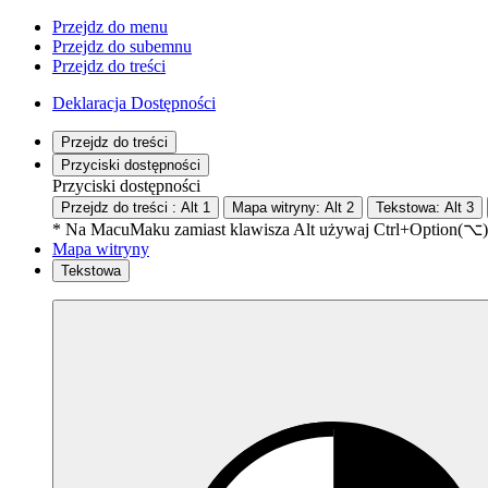
Przejdz do menu
Przejdz do subemnu
Przejdz do treści
Deklaracja Dostępności
Przejdz do treści
Przyciski dostępności
Przyciski dostępności
Przejdz do treści :
Alt
1
Mapa witryny:
Alt
2
Tekstowa:
Alt
3
* Na
Macu
Maku
zamiast klawisza Alt używaj Ctrl+Option(⌥)
Mapa witryny
Tekstowa