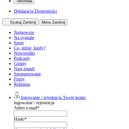
Tekstowa
Deklaracja Dostępności
Szukaj
Zamknij
Menu
Zamknij
Najnowsze
Na sygnale
Sport
Co, gdzie, kiedy?
Noworodki
Podcasty
Gminy
Nasi zmarli
Sponsorowane
Firmy
Reklama
logowanie / rejestracja
Twoje konto
logowanie / rejestracja
Adres e-mail
*
Hasło
*