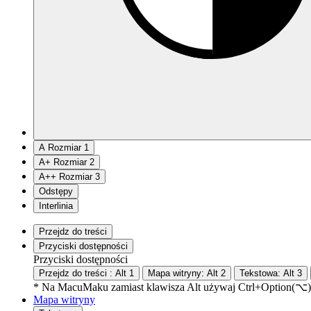
A
Rozmiar 1
A
+
Rozmiar 2
A
++
Rozmiar 3
Odstępy
Interlinia
Przejdz do treści
Przyciski dostępności
Przyciski dostępności
Przejdz do treści :
Alt
1
Mapa witryny:
Alt
2
Tekstowa:
Alt
3
* Na
Macu
Maku
zamiast klawisza Alt używaj Ctrl+Option(⌥)
Mapa witryny