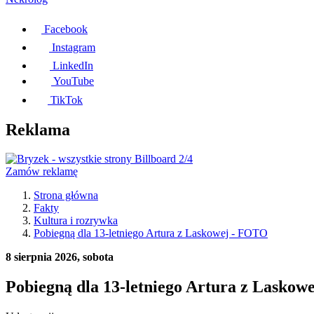
Facebook
Instagram
LinkedIn
YouTube
TikTok
Reklama
Zamów reklamę
Strona główna
Fakty
Kultura i rozrywka
Pobiegną dla 13-letniego Artura z Laskowej - FOTO
8 sierpnia 2026, sobota
Pobiegną dla 13-letniego Artura z Laskow