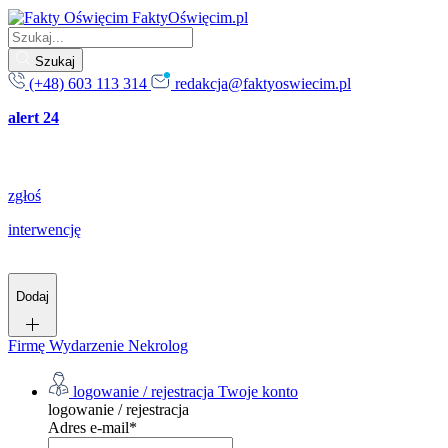
FaktyOświęcim.pl
Szukaj
(+48) 603 113 314
redakcja@faktyoswiecim.pl
alert 24
zgłoś
interwencję
Dodaj
Firmę
Wydarzenie
Nekrolog
logowanie / rejestracja
Twoje konto
logowanie / rejestracja
Adres e-mail
*