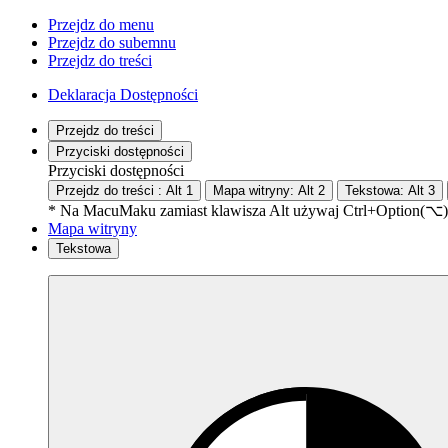
Przejdz do menu
Przejdz do subemnu
Przejdz do treści
Deklaracja Dostępności
Przejdz do treści
Przyciski dostępności
Przyciski dostępności
Przejdz do treści :
Alt
1
Mapa witryny:
Alt
2
Tekstowa:
Alt
3
* Na
Macu
Maku
zamiast klawisza Alt używaj Ctrl+Option(⌥)
Mapa witryny
Tekstowa