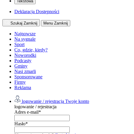
Tekstowa
Deklaracja Dostępności
Szukaj
Zamknij
Menu
Zamknij
Najnowsze
Na sygnale
Sport
Co, gdzie, kiedy?
Noworodki
Podcasty
Gminy
Nasi zmarli
Sponsorowane
Firmy
Reklama
logowanie / rejestracja
Twoje konto
logowanie / rejestracja
Adres e-mail
*
Hasło
*