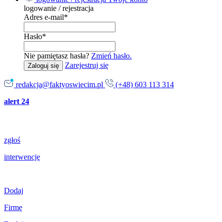
logowanie / rejestracja
Adres e-mail
*
Hasło
*
Nie pamiętasz hasła?
Zmień hasło.
Zarejestruj się
Zaloguj się
redakcja@faktyoswiecim.pl
(+48) 603 113 314
alert 24
zgłoś
interwencję
Dodaj
Firmę