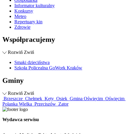
Gospodarka
Informator kulturalny
Konkursy
Meteo
Repertuary kin
Zdrowie
Współpracujemy
Rozwiń
Zwiń
Smaki dzieciństwa
Szkoła Policealna GoWork Kraków
Gminy
Rozwiń
Zwiń
Brzeszcze
Chełmek
Kęty
Osiek
Gmina Oświęcim
Oświęcim
Polanka Wielka
Przeciszów
Zator
Wydawca serwisu