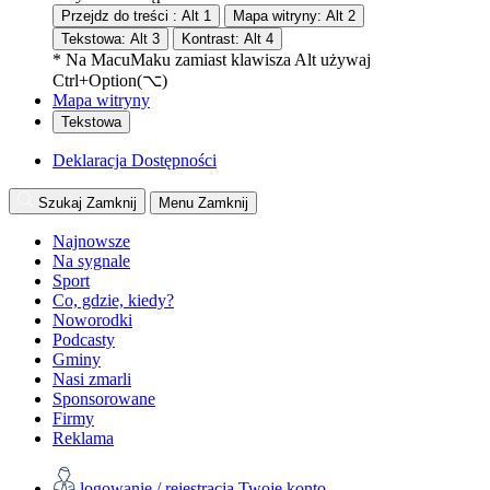
Przejdz do treści :
Alt
1
Mapa witryny:
Alt
2
Tekstowa:
Alt
3
Kontrast:
Alt
4
* Na
Macu
Maku
zamiast klawisza Alt używaj
Ctrl+Option(⌥)
Mapa witryny
Tekstowa
Deklaracja Dostępności
Szukaj
Zamknij
Menu
Zamknij
Najnowsze
Na sygnale
Sport
Co, gdzie, kiedy?
Noworodki
Podcasty
Gminy
Nasi zmarli
Sponsorowane
Firmy
Reklama
logowanie / rejestracja
Twoje konto