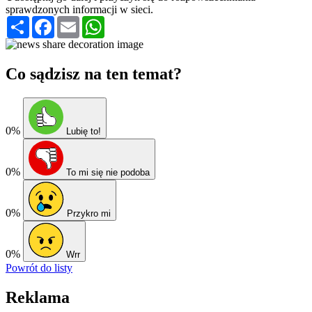
sprawdzonych informacji w sieci.
Podziel
Facebook
Email
WhatsApp
się
Co sądzisz na ten temat?
0%
Lubię to!
0%
To mi się nie podoba
0%
Przykro mi
0%
Wrr
Powrót do listy
Reklama