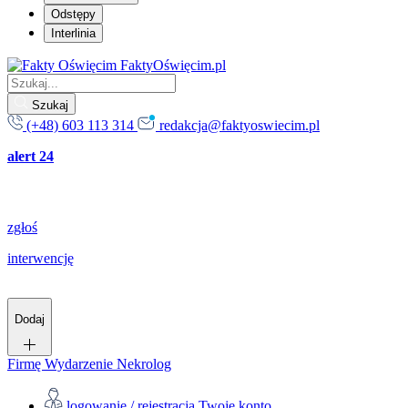
Odstępy
Interlinia
FaktyOświęcim.pl
Szukaj
(+48) 603 113 314
redakcja@faktyoswiecim.pl
alert 24
zgłoś
interwencję
Dodaj
Firmę
Wydarzenie
Nekrolog
logowanie / rejestracja
Twoje konto