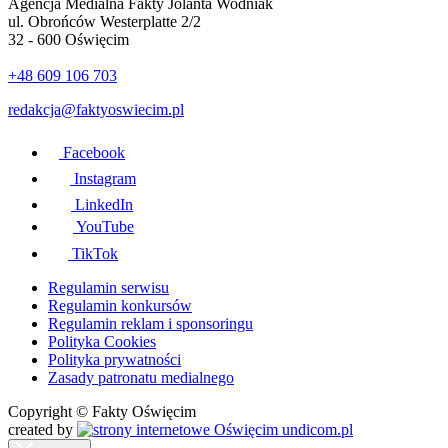
Agencja Medialna Fakty Jolanta Wodniak
ul. Obrońców Westerplatte 2/2
32 - 600 Oświęcim
+48 609 106 703
redakcja@faktyoswiecim.pl
Facebook
Instagram
LinkedIn
YouTube
TikTok
Regulamin serwisu
Regulamin konkursów
Regulamin reklam i sponsoringu
Polityka Cookies
Polityka prywatności
Zasady patronatu medialnego
Copyright © Fakty Oświęcim
created by
undicom.pl