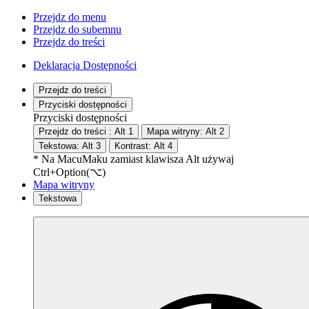
Przejdz do menu
Przejdz do subemnu
Przejdz do treści
Deklaracja Dostępności
Przejdz do treści
Przyciski dostępności
Przyciski dostępności
Przejdz do treści :
Alt
1
Mapa witryny:
Alt
2
Tekstowa:
Alt
3
Kontrast:
Alt
4
* Na
Macu
Maku
zamiast klawisza Alt używaj
Ctrl+Option(⌥)
Mapa witryny
Tekstowa