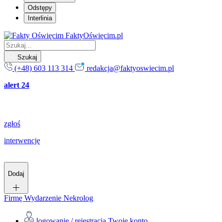
Odstępy
Interlinia
FaktyOświęcim.pl
Szukaj
(+48) 603 113 314
redakcja@faktyoswiecim.pl
alert 24
zgłoś
interwencję
Dodaj
Firmę
Wydarzenie
Nekrolog
logowanie / rejestracja
Twoje konto