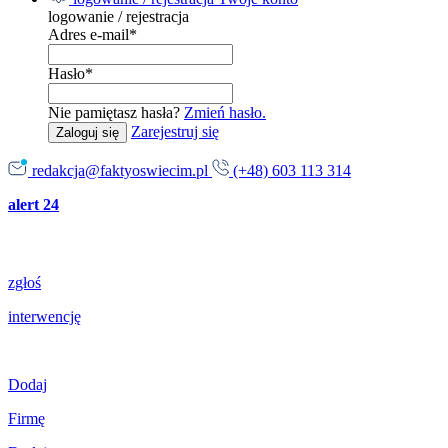
logowanie / rejestracja
Adres e-mail
*
Hasło
*
Nie pamiętasz hasła?
Zmień hasło.
Zarejestruj się
Zaloguj się
redakcja@faktyoswiecim.pl
(+48) 603 113 314
alert 24
zgłoś
interwencję
Dodaj
Firmę