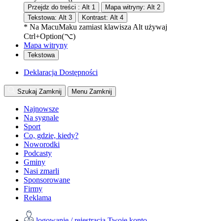
Przejdz do treści :
Alt
1
Mapa witryny:
Alt
2
Tekstowa:
Alt
3
Kontrast:
Alt
4
* Na
Macu
Maku
zamiast klawisza Alt używaj
Ctrl+Option(⌥)
Mapa witryny
Tekstowa
Deklaracja Dostępności
Szukaj
Zamknij
Menu
Zamknij
Najnowsze
Na sygnale
Sport
Co, gdzie, kiedy?
Noworodki
Podcasty
Gminy
Nasi zmarli
Sponsorowane
Firmy
Reklama
logowanie / rejestracja
Twoje konto