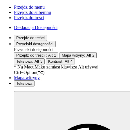
Przejdz do menu
Przejdz do subemnu
Przejdz do treści
Deklaracja Dostępności
Przejdz do treści
Przyciski dostępności
Przyciski dostępności
Przejdz do treści :
Alt
1
Mapa witryny:
Alt
2
Tekstowa:
Alt
3
Kontrast:
Alt
4
* Na
Macu
Maku
zamiast klawisza Alt używaj
Ctrl+Option(⌥)
Mapa witryny
Tekstowa