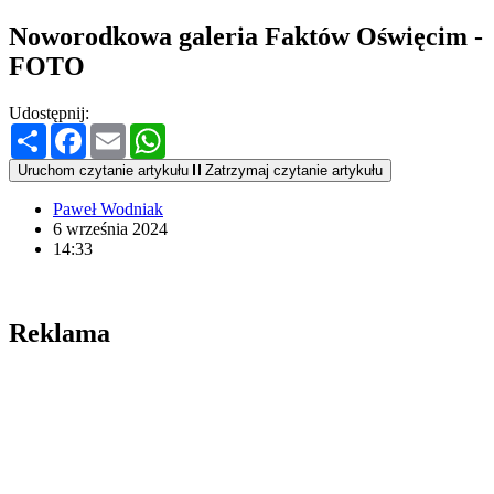
Noworodkowa galeria Faktów Oświęcim -
FOTO
Udostępnij:
Podziel
Facebook
Email
WhatsApp
się
Uruchom czytanie artykułu
Zatrzymaj czytanie artykułu
Paweł Wodniak
6 września 2024
14:33
Reklama