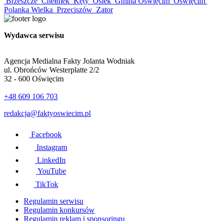
Brzeszcze
Chełmek
Kęty
Osiek
Gmina Oświęcim
Oświęcim
Polanka Wielka
Przeciszów
Zator
Wydawca serwisu
Agencja Medialna Fakty Jolanta Wodniak
ul. Obrońców Westerplatte 2/2
32 - 600 Oświęcim
+48 609 106 703
redakcja@faktyoswiecim.pl
Facebook
Instagram
LinkedIn
YouTube
TikTok
Regulamin serwisu
Regulamin konkursów
Regulamin reklam i sponsoringu