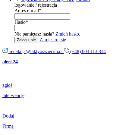
logowanie / rejestracja
Adres e-mail
*
Hasło
*
Nie pamiętasz hasła?
Zmień hasło.
Zarejestruj się
Zaloguj się
redakcja@faktyoswiecim.pl
(+48) 603 113 314
alert 24
zgłoś
interwencję
Dodaj
Firmę