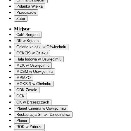
Gmina Oświęcim
Polanka Wielka
Przeciszów
Zator
Miejsca:
Café Bergson
DK w Kętach
Galeria książki w Oświęcimiu
GCKCiS w Osieku
Hala lodowa w Oświęcimiu
MDK w Oświęcimiu
MDSM w Oświęcimiu
MPMZO
MOKSiR w Chełmku
ODK Zasole
OCK
OK w Brzeszczach
Planet Cinema w Oświęcimiu
Restauracja Smaki Dzieciństwa
Plener
ROK w Zatorze