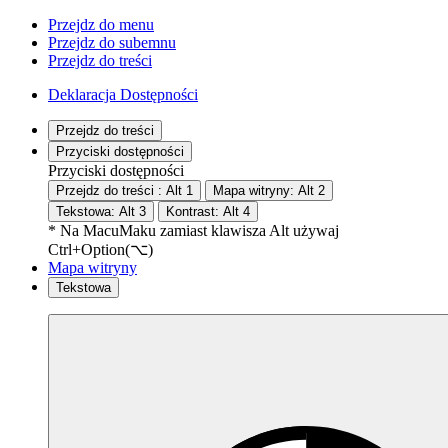
Przejdz do menu
Przejdz do subemnu
Przejdz do treści
Deklaracja Dostępności
Przejdz do treści
Przyciski dostępności
Przyciski dostępności
Przejdz do treści :
Alt
1
Mapa witryny:
Alt
2
Tekstowa:
Alt
3
Kontrast:
Alt
4
* Na
Macu
Maku
zamiast klawisza Alt używaj
Ctrl+Option(⌥)
Mapa witryny
Tekstowa