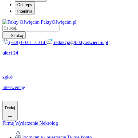
Odstępy
Interlinia
FaktyOświęcim.pl
Szukaj
(+48) 603 113 314
redakcja@faktyoswiecim.pl
alert 24
zgłoś
interwencję
Dodaj
Firmę
Wydarzenie
Nekrolog
logowanie / rejestracja
Twoje konto