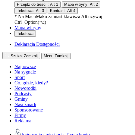
Przejdz do treści :
Alt
1
Mapa witryny:
Alt
2
Tekstowa:
Alt
3
Kontrast:
Alt
4
* Na
Macu
Maku
zamiast klawisza Alt używaj
Ctrl+Option(⌥)
Mapa witryny
Tekstowa
Deklaracja Dostępności
Szukaj
Zamknij
Menu
Zamknij
Najnowsze
Na sygnale
Sport
Co, gdzie, kiedy?
Noworodki
Podcasty
Gminy
Nasi zmarli
Sponsorowane
Firmy
Reklama
logowanie / rejestracja
Twoje konto