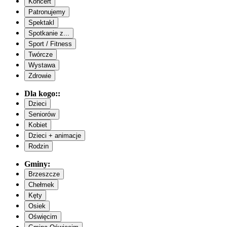
Koncert
Patronujemy
Spektakl
Spotkanie z...
Sport / Fitness
Twórcze
Wystawa
Zdrowie
Dla kogo::
Dzieci
Seniorów
Kobiet
Dzieci + animacje
Rodzin
Gminy:
Brzeszcze
Chełmek
Kęty
Osiek
Oświęcim