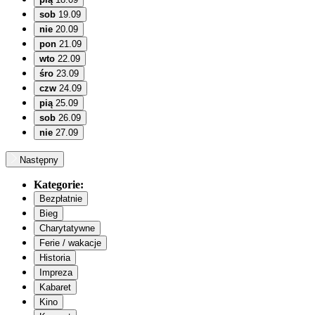
sob
19.09
nie
20.09
pon
21.09
wto
22.09
śro
23.09
czw
24.09
pią
25.09
sob
26.09
nie
27.09
Następny
Kategorie:
Bezpłatnie
Bieg
Charytatywne
Ferie / wakacje
Historia
Impreza
Kabaret
Kino