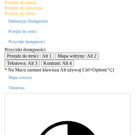
Przejdz do menu
Przejdz do subemnu
Przejdz do treści
Deklaracja Dostępności
Przejdz do treści
Przyciski dostępności
Przyciski dostępności
Przejdz do treści :
Alt
1
Mapa witryny:
Alt
2
Tekstowa:
Alt
3
Kontrast:
Alt
4
Maku
* Na
Macu
zamiast klawisza Alt używaj Ctrl+Option(⌥)
Mapa witryny
Tekstowa
Kontr