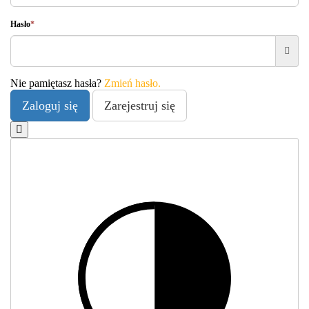
Hasło
*
Nie pamiętasz hasła?
Zmień hasło.
Zaloguj się
Zarejestruj się
WCAG
Zamknij
Kontr