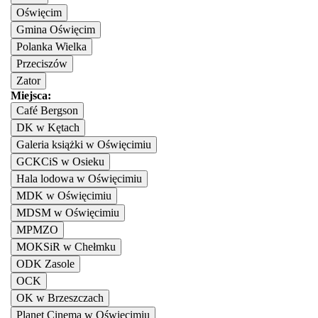
Oświęcim
Gmina Oświęcim
Polanka Wielka
Przeciszów
Zator
Miejsca:
Café Bergson
DK w Kętach
Galeria książki w Oświęcimiu
GCKCiS w Osieku
Hala lodowa w Oświęcimiu
MDK w Oświęcimiu
MDSM w Oświęcimiu
MPMZO
MOKSiR w Chełmku
ODK Zasole
OCK
OK w Brzeszczach
Planet Cinema w Oświęcimiu