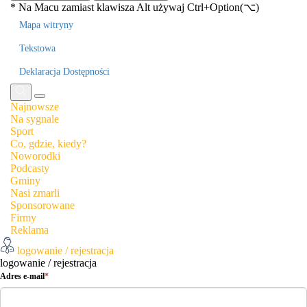
Maku
* Na
Macu
zamiast klawisza Alt używaj Ctrl+Option(⌥)
Mapa witryny
Tekstowa
Deklaracja Dostępności
Menu
Zamknij
Szukaj
Zamknij
Najnowsze
Na sygnale
Sport
Co, gdzie, kiedy?
Noworodki
Podcasty
Gminy
Nasi zmarli
Sponsorowane
Firmy
Reklama
Twoje
logowanie / rejestracja
konto
logowanie / rejestracja
Adres e-mail
*