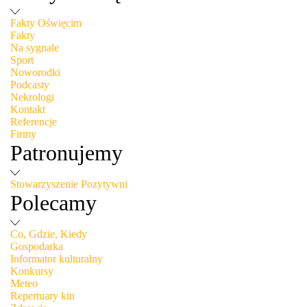
Rozwiń
Zwiń
Fakty Oświęcim
Fakty
Na sygnale
Sport
Noworodki
Podcasty
Nekrologi
Kontakt
Referencje
Firmy
Patronujemy
Rozwiń
Zwiń
Stowarzyszenie Pozytywni
Polecamy
Rozwiń
Zwiń
Co, Gdzie, Kiedy
Gospodarka
Informator kulturalny
Konkursy
Meteo
Repertuary kin