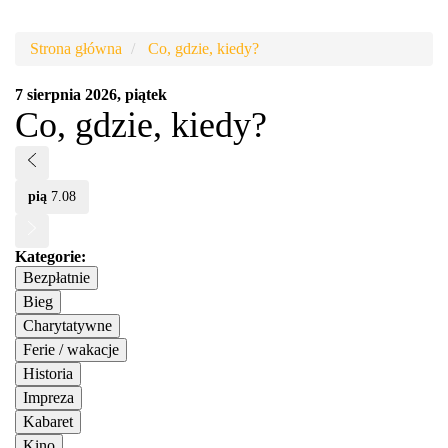
TikTok
Strona główna
Co, gdzie, kiedy?
7 sierpnia 2026, piątek
Co, gdzie, kiedy?
Poprzedni
pią
7.08
Następny
Kategorie:
Bezpłatnie
Bieg
Charytatywne
Ferie / wakacje
Historia
Impreza
Kabaret
Kino