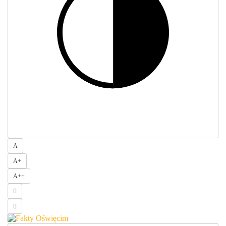
Rozmiar 1
A
Rozmiar 2
A
+
Rozmiar 3
A
++
Odstępy
Interlinia
FaktyOświęcim.pl